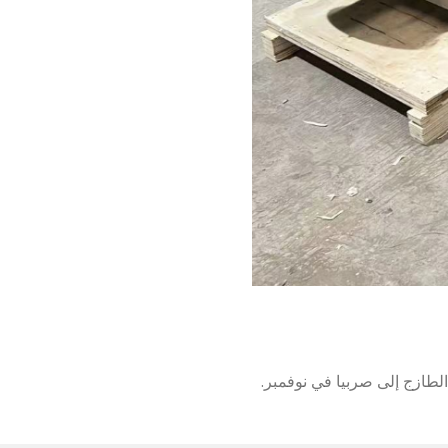
5 كجم في الساعة مصنع تجهيز عصير nfc الطازج إلى صربيا في نوفمبر.