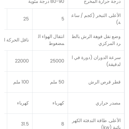
درجة حرارة المخرج
80-90 درجة مئوية
الأعلى. التبخر (كجم / ساع
50
25
5
ة)
وضع نقل فوهة الرش بالط
انتقال الهواء ال
ناقل الحركة الم
رد المركزي
مضغوط
سرعة الدوران (دورة في ا
00
22000
25000
لدقيقة)
قطر قرص الرش
50 ملم
100 ملم
120 
مصدر حراري
كهرباء
كهرباء
كه
الأعلى. طاقة التدفئة الكهر
60
31.5
8
بائية (kw)