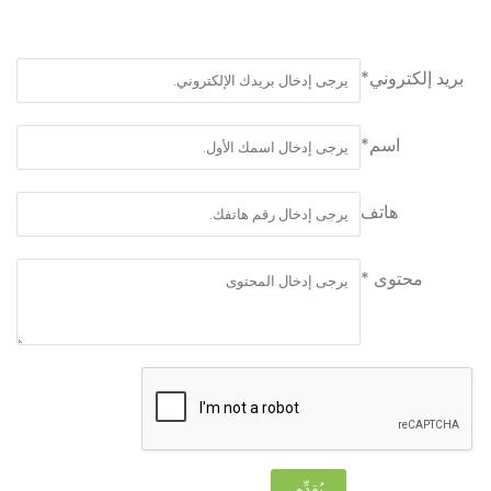
بريد إلكتروني*
اسم*
هاتف
محتوى *
يُقدِّم