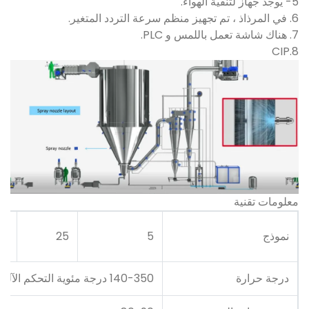
5- يوجد جهاز لتنقية الهواء.
6. في المرذاذ ، تم تجهيز منظم سرعة التردد المتغير.
7. هناك شاشة تعمل باللمس و PLC.
8.CIP
معلومات تقنية
نموذج
5
25
50
درجة حرارة
140-350 درجة مئوية التحكم الآلي）