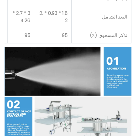
3 * 2.7 *
1.8 * 0.93 * 2.
البعد الشامل
* 5.1
4.26
2
تذكر المسحوق (٪)
95
95
95