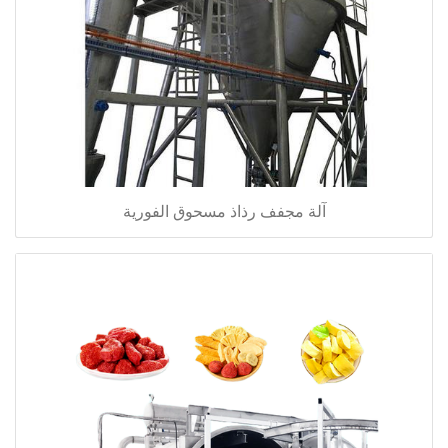
آلة مجفف رذاذ مسحوق الفورية