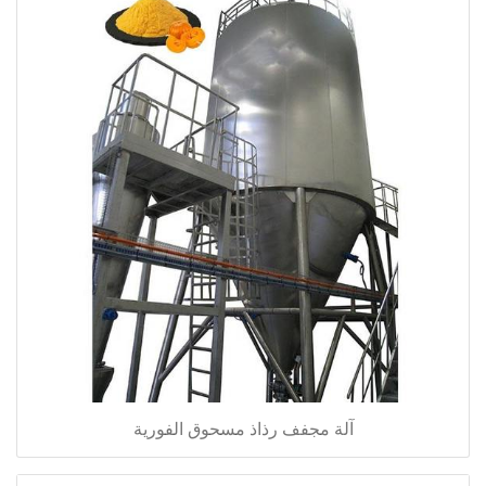
آلة مجفف رذاذ مسحوق الفورية