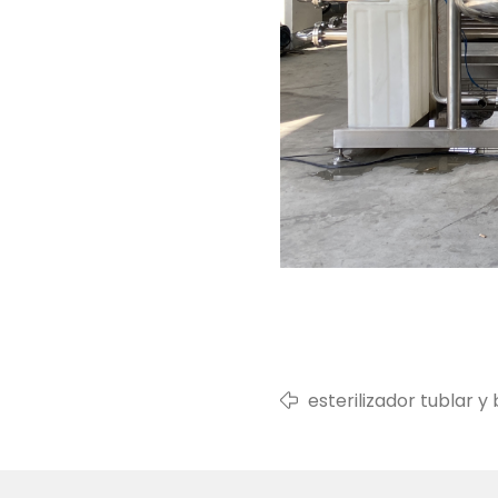
esterilizador tublar 
llenado de bidones e
de 2020