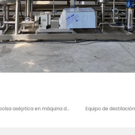
y bolsa aséptica en máquina de
Equipo de destilación
ntregados a turquía en mayo
limoncillo de 3000 l 