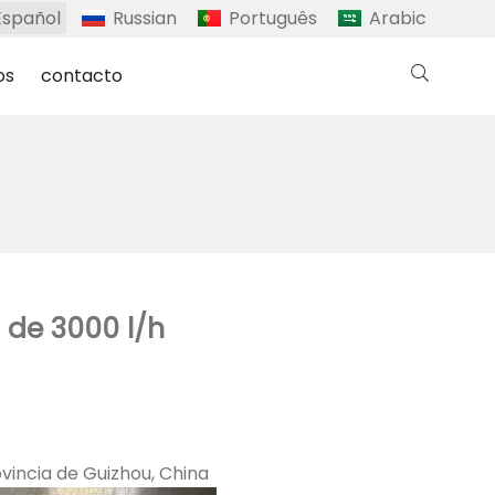
Español
Russian
Português
Arabic
os
contacto
 de 3000 l/h
ovincia de Guizhou, China