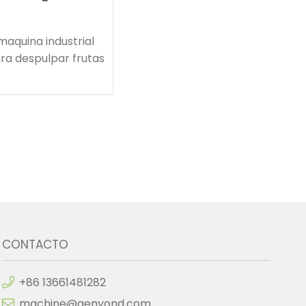
maquina industrial
ra despulpar frutas
CONTACTO
+86 13661481282
machine@genyond.com