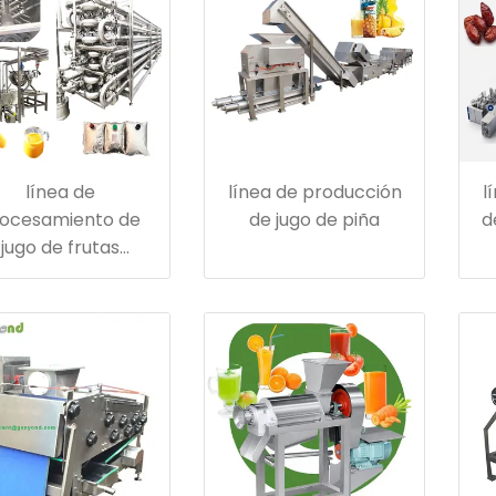
línea de
línea de producción
l
ocesamiento de
de jugo de piña
d
jugo de frutas
picales de puré de
mango