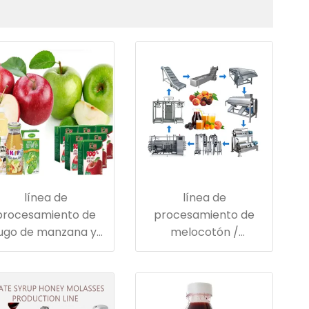
línea de
línea de
procesamiento de
procesamiento de
jugo de manzana y
melocotón /
pera
albaricoque y ciruela