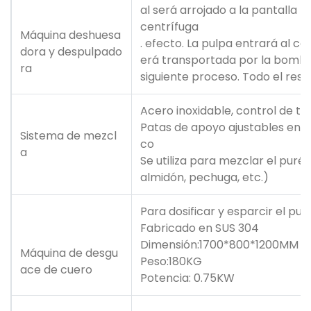
al será arrojado a la pantalla b
centrífuga
Máquina deshuesa
. efecto. La pulpa entrará al co
dora y despulpado
erá transportada por la bomba 
ra
siguiente proceso. Todo el resi
Acero inoxidable, control de t
Patas de apoyo ajustables en al
Sistema de mezcl
co
a
Se utiliza para mezclar el puré
almidón, pechuga, etc.)
Para dosificar y esparcir el pur
Fabricado en SUS 304
Dimensión:1700*800*1200MM
Máquina de desgu
Peso:180KG
ace de cuero
Potencia: 0.75KW