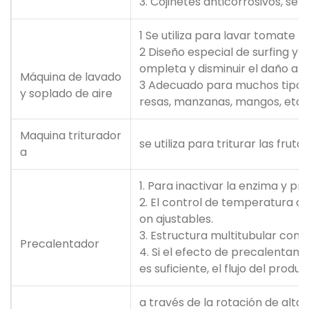
3. Cojinetes anticorrosivos, sell
1 Se utiliza para lavar tomate f
2 Diseño especial de surfing y 
ompleta y disminuir el daño a l
Máquina de lavado
3 Adecuado para muchos tipos 
y soplado de aire
resas, manzanas, mangos, etc.
Maquina triturador
se utiliza para triturar las fr
a
1. Para inactivar la enzima y pr
2. El control de temperatura a
on ajustables.
3. Estructura multitubular con c
Precalentador
4. Si el efecto de precalentamie
es suficiente, el flujo del pro
a través de la rotación de alta 