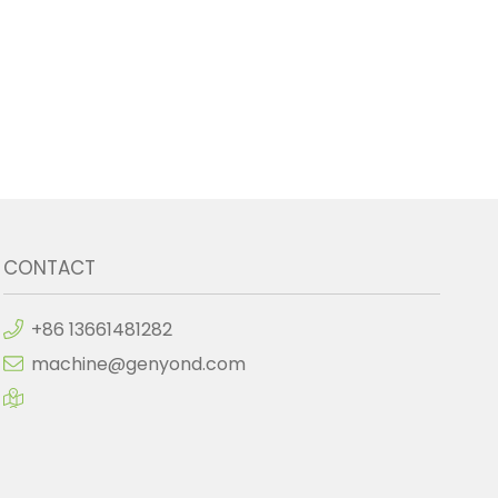
CONTACT
+86 13661481282
machine@genyond.com