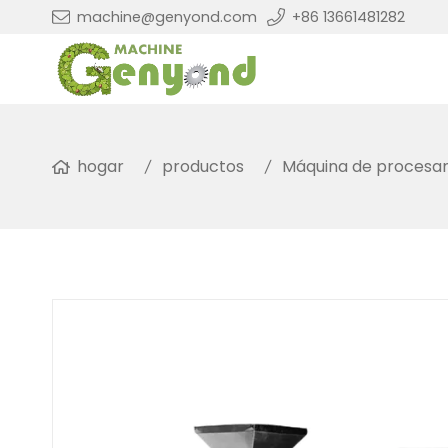
machine@genyond.com
+86 13661481282
hogar
productos
Máquina de procesami