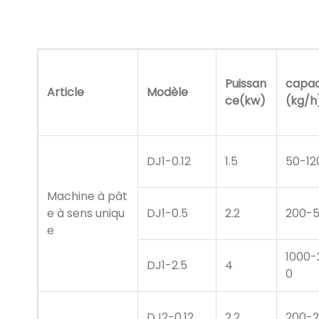
Puissan
capac
Article
Modèle
ce(kw)
(kg/h
DJ1-0.12
1.5
50-12
Machine à pât
e à sens uniqu
DJ1-0.5
2.2
200-
e
1000-
DJ1-2.5
4
0
DJ2-0.12
2.2
200-