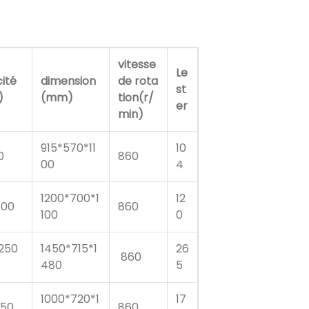
vitesse
Le
ité
dimension
de rota
st
)
(mm)
tion(r/
er
min)
915*570*11
10
0
860
00
4
1200*700*1
12
500
860
100
0
250
1450*715*1
26
860
480
5
1000*720*1
17
250
860